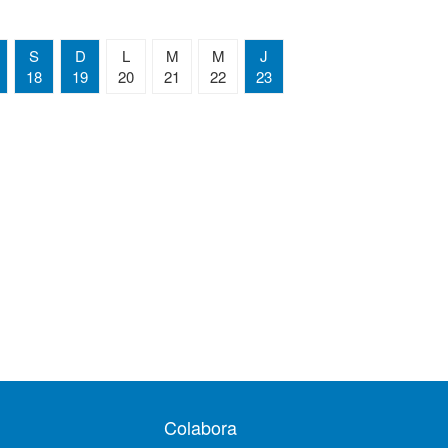
S
D
L
M
M
J
18
19
20
21
22
23
Colabora