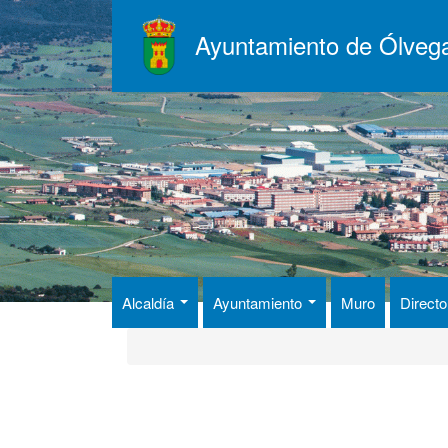
Pasar
al
Ayuntamiento de Ólveg
contenido
principal
Alcaldía
Ayuntamiento
Muro
Directo