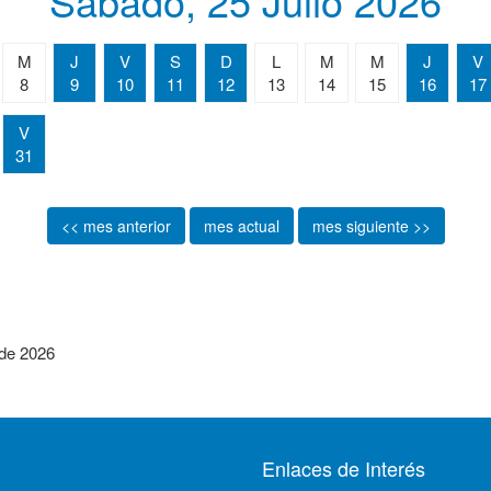
Sábado, 25 Julio 2026
M
J
V
S
D
L
M
M
J
V
8
9
10
11
12
13
14
15
16
17
V
31
<< mes anterior
mes actual
mes siguiente >>
 de 2026
Enlaces de Interés