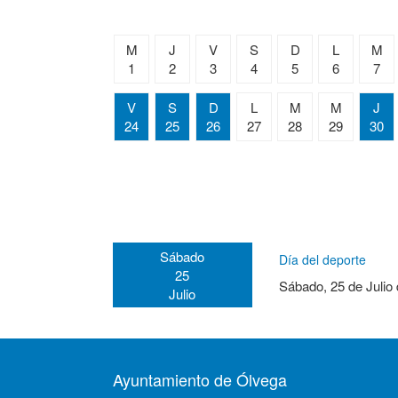
M
J
V
S
D
L
M
1
2
3
4
5
6
7
V
S
D
L
M
M
J
24
25
26
27
28
29
30
Sábado
Día del deporte
25
Sábado, 25 de Julio
Julio
Ayuntamiento de Ólvega