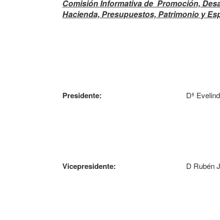
Comisión Informativa de Promoción, Desa
Hacienda, Presupuestos, Patrimonio y Esp
Presidente:
Dª Evelin
Vicepresidente:
D Rubén J