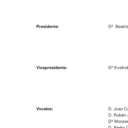
Presidente:
Dª. Beatri
Vicepresidente:
Dª Evelin
Vocales:
D. Juan Ca
D. Rubén 
Dª Monserr
D. Pedro 