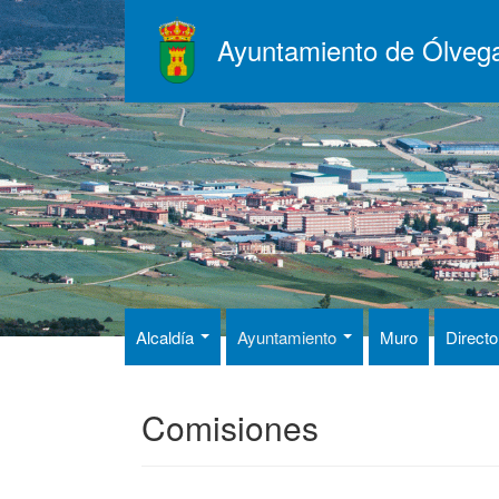
Pasar
al
Ayuntamiento de Ólveg
contenido
principal
Alcaldía
Ayuntamiento
Muro
Directo
Comisiones