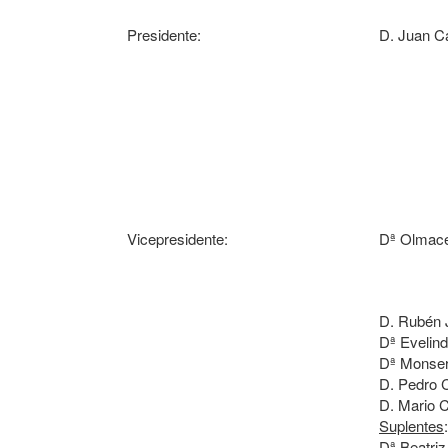
Presidente:
D. Juan Ca
Vicepresidente:
Dª Olmace
D. Rubén 
Dª Evelin
Dª Monserr
D. Pedro 
D. Mario 
Suplentes
:
Dª Beatriz