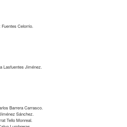
z Fuentes Celorrio.
da Lasfuentes Jiménez.
rlos Barrera Carrasco.
Jiménez Sánchez.
at Tello Monreal.
Calvo Lumbreras.