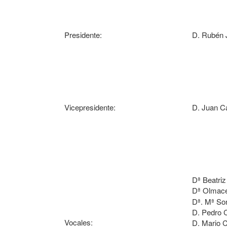
Presidente:
D. Rubén 
Vicepresidente:
D. Juan Ca
Dª Beatriz
Dª
Olmace
Dª. Mª So
D. Pedro 
Vocales:
D. Mario 