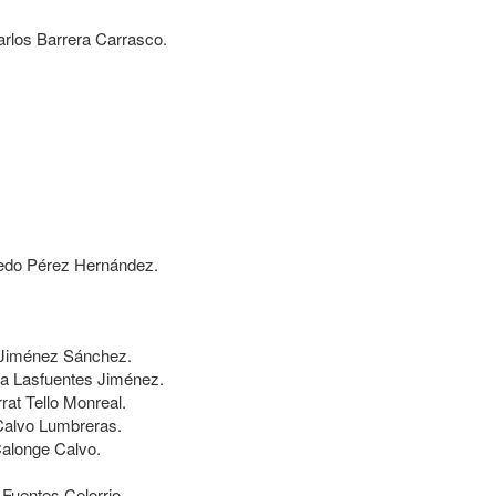
rlos Barrera Carrasco.
do Pérez Hernández.
Jiménez Sánchez.
da Lasfuentes Jiménez.
at Tello Monreal.
Calvo Lumbreras.
Calonge Calvo.
 Fuentes Celorrio.