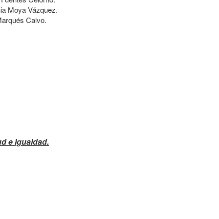
ia Moya Vázquez.
Marqués Calvo.
d e Igualdad.