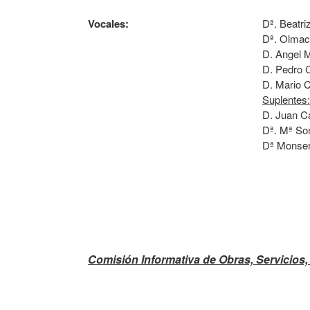
Vocales:
Dª. Beatri
Dª. Olmac
D. Angel 
D. Pedro 
D. Mario 
Suplentes:
D. Juan Ca
Dª. Mª So
Dª Monserr
Comisión Informativa de Obras, Servicios,