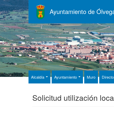
Pasar
al
Ayuntamiento de Ólveg
contenido
principal
Alcaldía
Ayuntamiento
Muro
Directo
Solicitud utilización loc