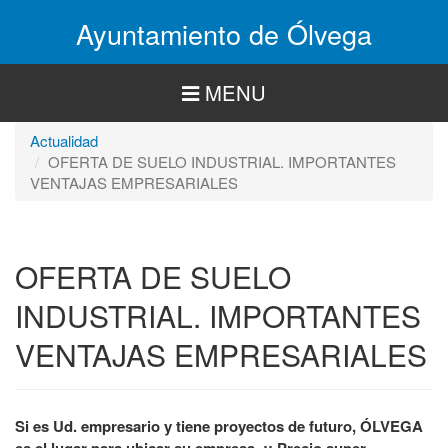
Pasar
Ayuntamiento de Ólvega
al
contenido
principal
MENU
Actualidad
OFERTA DE SUELO INDUSTRIAL. IMPORTANTES
VENTAJAS EMPRESARIALES
OFERTA DE SUELO
INDUSTRIAL. IMPORTANTES
VENTAJAS EMPRESARIALES
Si es Ud. empresario y tiene proyectos de futuro, ÓLVEGA