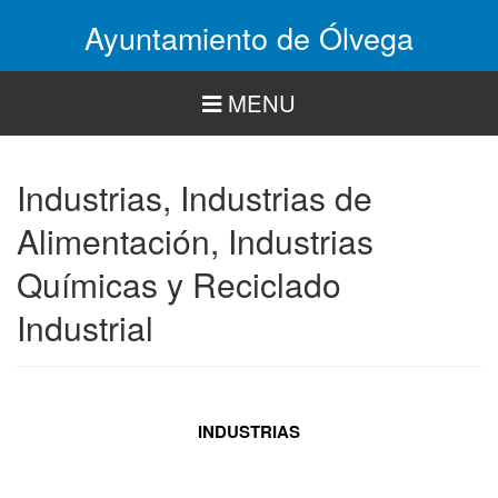
Pasar
Ayuntamiento de Ólvega
al
contenido
principal
MENU
Industrias, Industrias de
Alimentación, Industrias
Químicas y Reciclado
Industrial
INDUSTRIAS