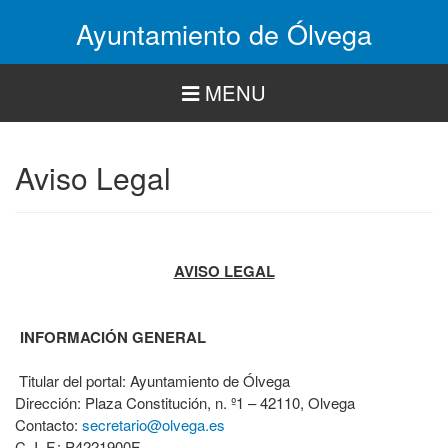
Pasar
Ayuntamiento de Ólvega
al
contenido
principal
MENU
Aviso Legal
AVISO LEGAL
INFORMACIÓN GENERAL
Titular del portal: Ayuntamiento de Ólvega
Dirección: Plaza Constitución, n. º1 – 42110, Olvega
Contacto:
secretario@olvega.es
C. I. F.: P4221900F