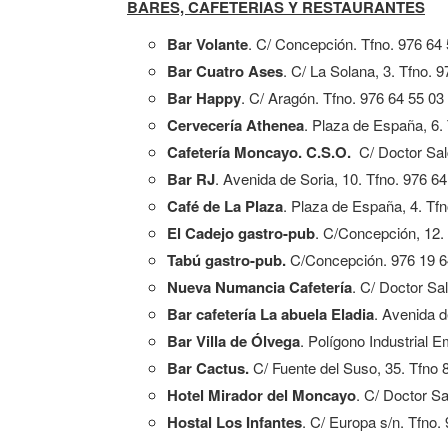
BARES, CAFETERIAS Y RESTAURANTES
Bar Volante
. C/ Concepción. Tfno. 976 64
Bar Cuatro Ases
. C/ La Solana, 3. Tfno. 
Bar Happy
. C/ Aragón. Tfno. 976 64 55 03
Cervecería Athenea
. Plaza de España, 6.
Cafetería Moncayo. C.S.O.
C/ Doctor Salc
Bar RJ
. Avenida de Soria, 10. Tfno. 976 6
Café de La Plaza
. Plaza de España, 4. Tfn
El Cadejo gastro-pub
. C/Concepción, 12.
Tabú gastro-pub.
C/Concepción. 976 19 6
Nueva Numancia Cafetería
. C/ Doctor Sa
Bar cafetería La abuela Eladia
. Avenida d
Bar Villa de Ólvega
. Polígono Industrial 
Bar Cactus.
C/ Fuente del Suso, 35. Tfno
Hotel Mirador del Moncayo
. C/ Doctor Sa
Hostal Los Infantes
. C/ Europa s/n. Tfno.