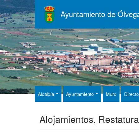
Pasar
al
Ayuntamiento de Ólveg
contenido
principal
Alcaldía
Ayuntamiento
Muro
Directo
Alojamientos, Restatura