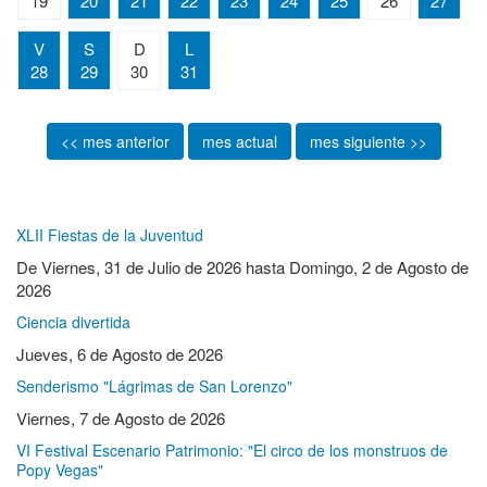
19
20
21
22
23
24
25
26
27
V
S
D
L
28
29
30
31
<< mes anterior
mes actual
mes siguiente >>
XLII Fiestas de la Juventud
De
Viernes, 31 de Julio de 2026
hasta
Domingo, 2 de Agosto de
2026
Ciencia divertida
Jueves, 6 de Agosto de 2026
Senderismo "Lágrimas de San Lorenzo"
Viernes, 7 de Agosto de 2026
VI Festival Escenario Patrimonio: "El circo de los monstruos de
Popy Vegas"