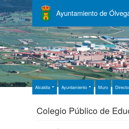
Pasar
al
Ayuntamiento de Ólveg
contenido
principal
Alcaldía
Ayuntamiento
Muro
Directo
Colegio Público de Educ