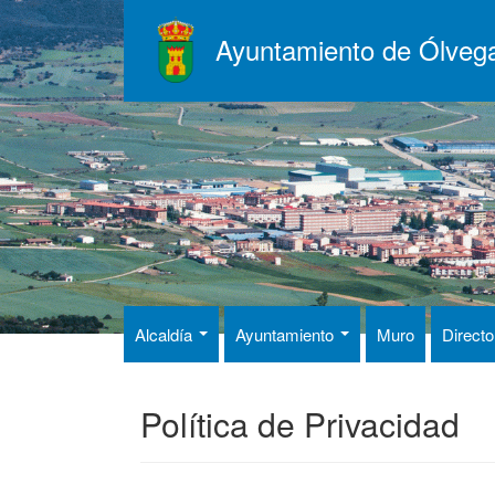
Pasar
al
Ayuntamiento de Ólveg
contenido
principal
Alcaldía
Ayuntamiento
Muro
Directo
Política de Privacidad