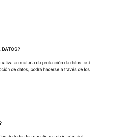
 DATOS?
mativa en materia de protección de datos, así
cción de datos, podrá hacerse a través de los
?
rios de todas las cuestiones de interés del