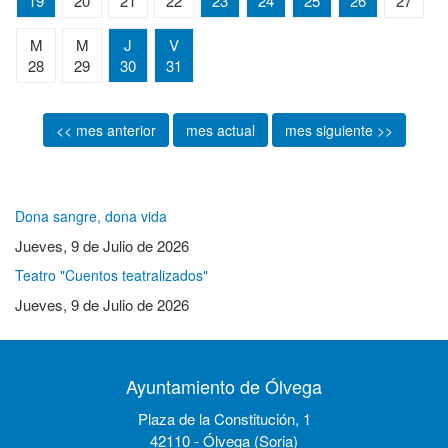
19
20
21
22
23
24
25
26
27
M
M
J
V
28
29
30
31
<< mes anterior
mes actual
mes siguiente >>
Dona sangre, dona vida
Jueves, 9 de Julio de 2026
Teatro "Cuentos teatralizados"
Jueves, 9 de Julio de 2026
Ayuntamiento de Ólvega
Plaza de la Constitución, 1
42110 - Ólvega (Soria)