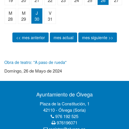
19
20
21
22
23
24
25
26
27
M
M
J
V
28
29
30
31
<< mes anterior
mes actual
mes siguiente >>
Obra de teatro: "A paso de rueda"
Domingo, 26 de Mayo de 2024
Ayuntamiento de Ólvega
Plaza de la Constitución, 1
42110 - Ólvega (Soria)
976 192 525
976196071
registro@olvega.es