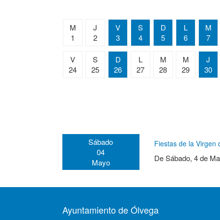
M
J
V
S
D
L
M
1
2
3
4
5
6
7
V
S
D
L
M
M
J
24
25
26
27
28
29
30
Sábado
Fiestas de la Virge
04
De
Sábado, 4 de Ma
Mayo
Ayuntamiento de Ólvega