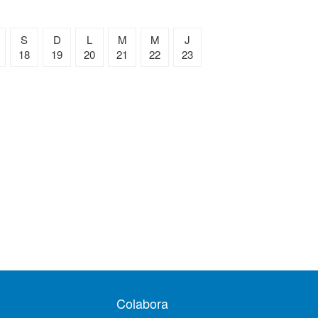
S
D
L
M
M
J
18
19
20
21
22
23
Colabora