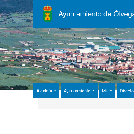
Pasar
al
Ayuntamiento de Ólveg
contenido
principal
Alcaldía
Ayuntamiento
Muro
Directo