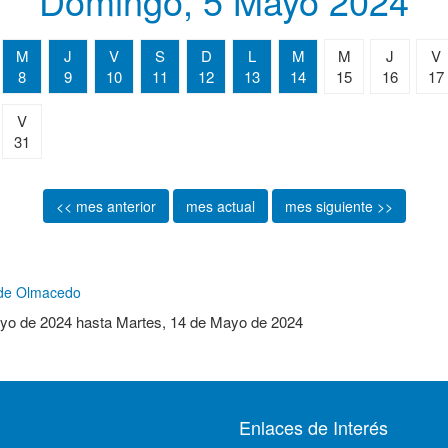
Domingo, 5 Mayo 2024
M
J
V
S
D
L
M
M
J
V
8
9
10
11
12
13
14
15
16
17
V
31
<< mes anterior
mes actual
mes siguiente >>
n de Olmacedo
yo de 2024
hasta
Martes, 14 de Mayo de 2024
Enlaces de Interés