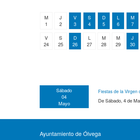
M
J
V
S
D
L
M
1
2
3
4
5
6
7
V
S
D
L
M
M
J
24
25
26
27
28
29
30
Sábado
Fiestas de la Virge
04
De
Sábado, 4 de Ma
Mayo
Ayuntamiento de Ólvega