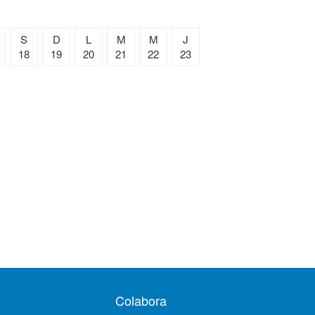
S
D
L
M
M
J
18
19
20
21
22
23
Colabora