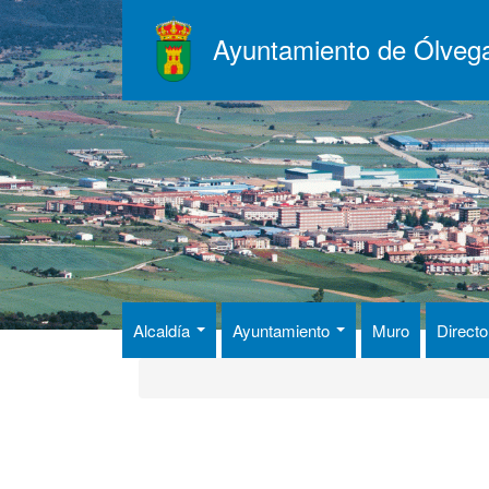
Pasar
al
Ayuntamiento de Ólveg
contenido
principal
Alcaldía
Ayuntamiento
Muro
Directo