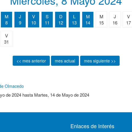
Miércoles, 8 Mayo 2024
M
J
V
S
D
L
M
M
J
V
8
9
10
11
12
13
14
15
16
17
V
31
<< mes anterior
mes actual
mes siguiente >>
n de Olmacedo
yo de 2024
hasta
Martes, 14 de Mayo de 2024
Enlaces de Interés