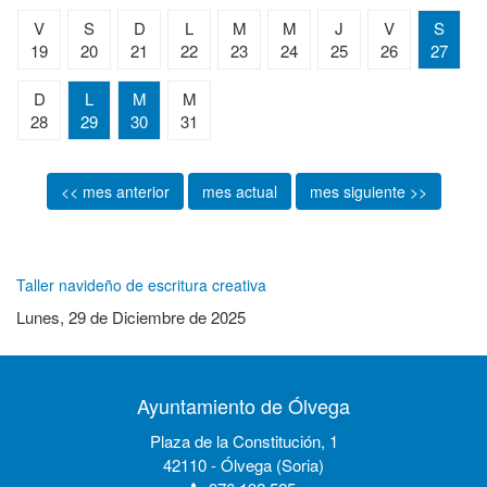
V
S
D
L
M
M
J
V
S
19
20
21
22
23
24
25
26
27
D
L
M
M
28
29
30
31
<< mes anterior
mes actual
mes siguiente >>
Taller navideño de escritura creativa
Lunes, 29 de Diciembre de 2025
Ayuntamiento de Ólvega
Plaza de la Constitución, 1
42110 - Ólvega (Soria)