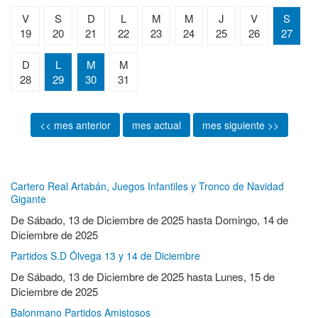
V
S
D
L
M
M
J
V
S
19
20
21
22
23
24
25
26
27
D
L
M
M
28
29
30
31
<< mes anterior
mes actual
mes siguiente >>
Cartero Real Artabán, Juegos Infantiles y Tronco de Navidad
Gigante
De
Sábado, 13 de Diciembre de 2025
hasta
Domingo, 14 de
Diciembre de 2025
Partidos S.D Ólvega 13 y 14 de Diciembre
De
Sábado, 13 de Diciembre de 2025
hasta
Lunes, 15 de
Diciembre de 2025
Balonmano Partidos Amistosos