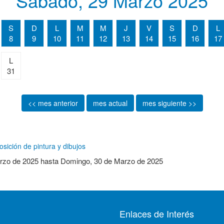
Sábado, 29 Marzo 2025
S
D
L
M
M
J
V
S
D
L
8
9
10
11
12
13
14
15
16
17
L
31
<< mes anterior
mes actual
mes siguiente >>
sición de pintura y dibujos
rzo de 2025
hasta
Domingo, 30 de Marzo de 2025
Enlaces de Interés