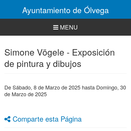
Pasar
Ayuntamiento de Ólvega
al
contenido
principal
MENU
Simone Vögele - Exposición
de pintura y dibujos
De
Sábado, 8 de Marzo de 2025
hasta
Domingo, 30
de Marzo de 2025
Comparte esta Página