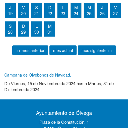
J
V
S
D
L
M
M
J
V
19
20
21
22
23
24
25
26
27
S
D
L
M
28
29
30
31
<< mes anterior
mes actual
mes siguiente >>
Campaña de Olvebonos de Navidad.
De
Viernes, 15 de Noviembre de 2024
hasta
Martes, 31 de
Diciembre de 2024
Ayuntamiento de Ólvega
Plaza de la Constitución, 1