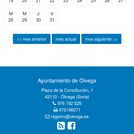
19
20
21
22
23
24
25
26
27
M
M
J
V
28
29
30
31
<< mes anterior
mes actual
mes siguiente >>
Ayuntamiento de Ólvega
Plaza de la Constitución, 1
42110 - Ólvega (Soria)
976 192 525
976196071
registro@olvega.es