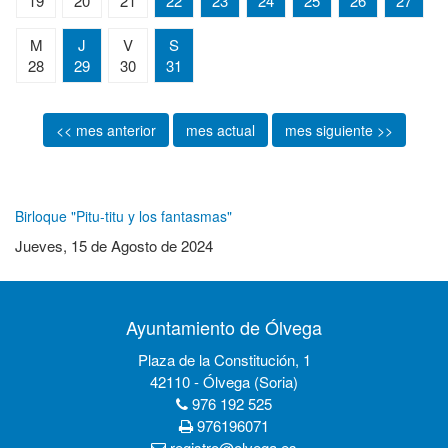
19
20
21
22
23
24
25
26
27
M
J
V
S
28
29
30
31
<< mes anterior
mes actual
mes siguiente >>
Birloque "Pitu-titu y los fantasmas"
Jueves, 15 de Agosto de 2024
Ayuntamiento de Ólvega
Plaza de la Constitución, 1
42110 - Ólvega (Soria)
976 192 525
976196071
registro@olvega.es