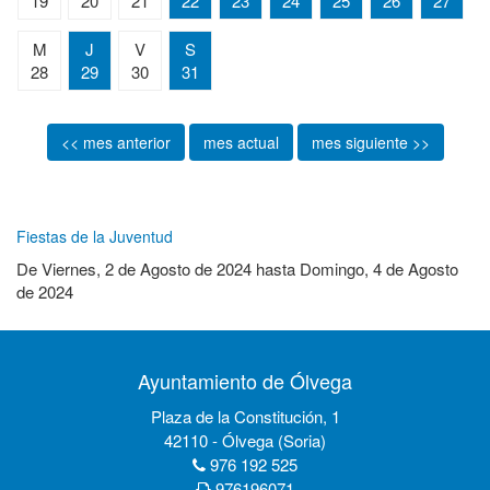
19
20
21
22
23
24
25
26
27
M
J
V
S
28
29
30
31
<< mes anterior
mes actual
mes siguiente >>
Fiestas de la Juventud
De
Viernes, 2 de Agosto de 2024
hasta
Domingo, 4 de Agosto
de 2024
Ayuntamiento de Ólvega
Plaza de la Constitución, 1
42110 - Ólvega (Soria)
976 192 525
976196071