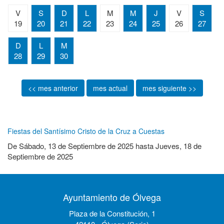
V
S
D
L
M
M
J
V
S
19
20
21
22
23
24
25
26
27
D
L
M
28
29
30
<< mes anterior
mes actual
mes siguiente >>
Fiestas del Santísimo Cristo de la Cruz a Cuestas
De
Sábado, 13 de Septiembre de 2025
hasta
Jueves, 18 de
Septiembre de 2025
Ayuntamiento de Ólvega
Plaza de la Constitución, 1