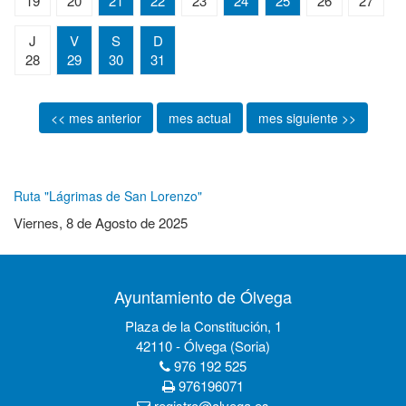
19
20
21
22
23
24
25
26
27
J
V
S
D
28
29
30
31
<< mes anterior
mes actual
mes siguiente >>
Ruta "Lágrimas de San Lorenzo"
Viernes, 8 de Agosto de 2025
Ayuntamiento de Ólvega
Plaza de la Constitución, 1
42110 - Ólvega (Soria)
976 192 525
976196071
registro@olvega.es