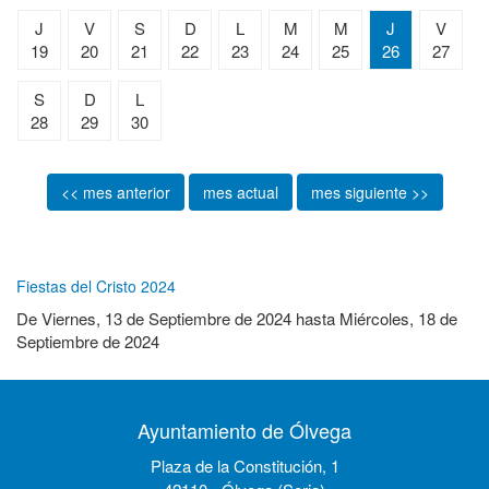
J
V
S
D
L
M
M
J
V
19
20
21
22
23
24
25
26
27
S
D
L
28
29
30
<< mes anterior
mes actual
mes siguiente >>
Fiestas del Cristo 2024
De
Viernes, 13 de Septiembre de 2024
hasta
Miércoles, 18 de
Septiembre de 2024
Ayuntamiento de Ólvega
Plaza de la Constitución, 1