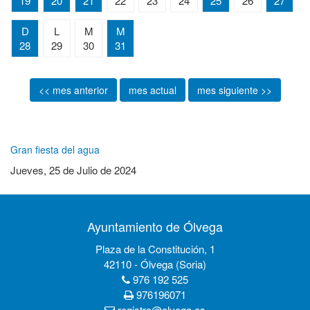
19
20
21
22
23
24
25
26
27
D
L
M
M
28
29
30
31
<< mes anterior
mes actual
mes siguiente >>
Gran fiesta del agua
Jueves, 25 de Julio de 2024
Ayuntamiento de Ólvega
Plaza de la Constitución, 1
42110 - Ólvega (Soria)
976 192 525
976196071
registro@olvega.es