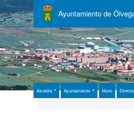
Pasar
al
Ayuntamiento de Ólveg
contenido
principal
Alcaldía
Ayuntamiento
Muro
Directo