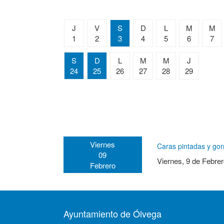
J
V
S
D
L
M
M
1
2
3
4
5
6
7
S
D
L
M
M
J
24
25
26
27
28
29
Viernes
Caras pintadas y gor
09
Viernes, 9 de Febre
Febrero
Ayuntamiento de Ólvega