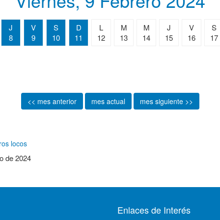
Viernes, 9 Febrero 2024
J
V
S
D
L
M
M
J
V
S
8
9
10
11
12
13
14
15
16
17
<< mes anterior
mes actual
mes siguiente >>
ros locos
ro de 2024
Enlaces de Interés