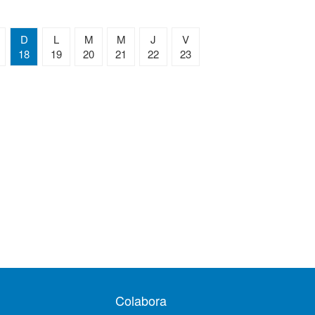
D
L
M
M
J
V
18
19
20
21
22
23
Colabora