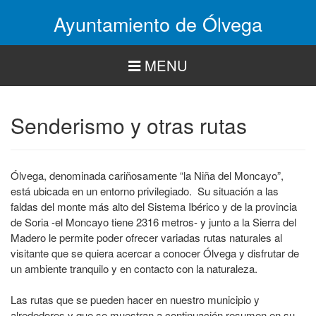
Pasar
Ayuntamiento de Ólvega
al
contenido
principal
MENU
Senderismo y otras rutas
Ólvega, denominada cariñosamente “la Niña del Moncayo”,
está ubicada en un entorno privilegiado. Su situación a las
faldas del monte más alto del Sistema Ibérico y de la provincia
de Soria -el Moncayo tiene 2316 metros- y junto a la Sierra del
Madero le permite poder ofrecer variadas rutas naturales al
visitante que se quiera acercar a conocer Ólvega y disfrutar de
un ambiente tranquilo y en contacto con la naturaleza.
Las rutas que se pueden hacer en nuestro municipio y
alrededores y que se muestran a continuación resumen en su