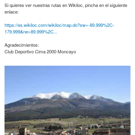
Si quieres ver nuestras rutas en Wikiloc, pincha en el siguiente
enlace:
https://es.wikiloc.com/wikiloc/map.do?sw=-89.999%2C-
179.999&ne=89.999%2C...
Agradecimientos:
Club Deportivo Cima 2000 Moncayo