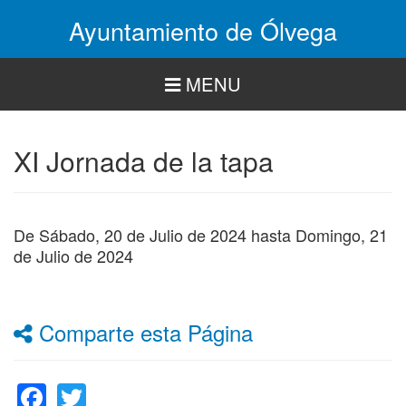
Pasar
Ayuntamiento de Ólvega
al
contenido
principal
MENU
XI Jornada de la tapa
De
Sábado, 20 de Julio de 2024
hasta
Domingo, 21
de Julio de 2024
Comparte esta Página
Facebook
Twitter