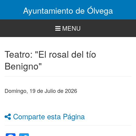
Pasar
Ayuntamiento de Ólvega
al
contenido
principal
MENU
Teatro: "El rosal del tío
Benigno"
Domingo, 19 de Julio de 2026
Comparte esta Página
Facebook
Twitter