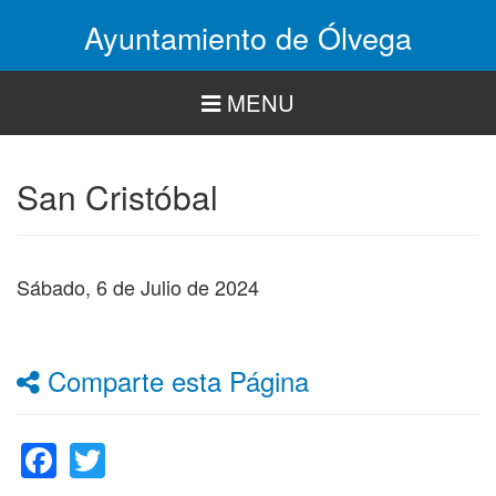
Pasar
Ayuntamiento de Ólvega
al
contenido
principal
MENU
San Cristóbal
Sábado, 6 de Julio de 2024
Comparte esta Página
Facebook
Twitter