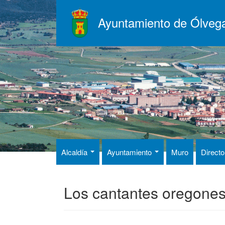
Pasar
al
Ayuntamiento de Ólveg
contenido
principal
Alcaldía
Ayuntamiento
Muro
Directo
Los cantantes oregone