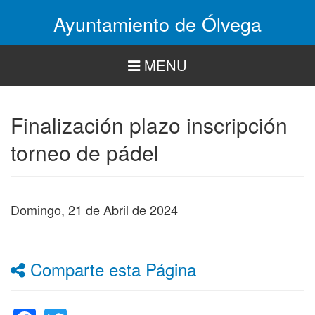
Pasar
Ayuntamiento de Ólvega
al
contenido
principal
MENU
Finalización plazo inscripción
torneo de pádel
Domingo, 21 de Abril de 2024
Comparte esta Página
Facebook
Twitter