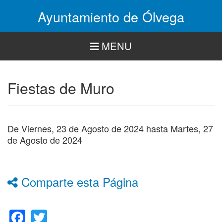
Pasar
Ayuntamiento de Ólvega
al
contenido
principal
MENU
Fiestas de Muro
De
Viernes, 23 de Agosto de 2024
hasta
Martes, 27
de Agosto de 2024
Comparte esta Página
Facebook
Twitter