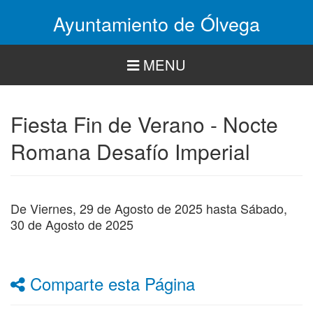
Pasar
Ayuntamiento de Ólvega
al
contenido
principal
MENU
Fiesta Fin de Verano - Nocte
Romana Desafío Imperial
De
Viernes, 29 de Agosto de 2025
hasta
Sábado,
30 de Agosto de 2025
Comparte esta Página