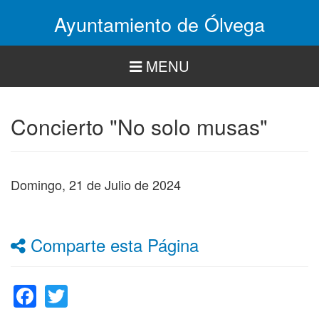
Pasar
Ayuntamiento de Ólvega
al
contenido
principal
MENU
Concierto "No solo musas"
Domingo, 21 de Julio de 2024
Comparte esta Página
Facebook
Twitter