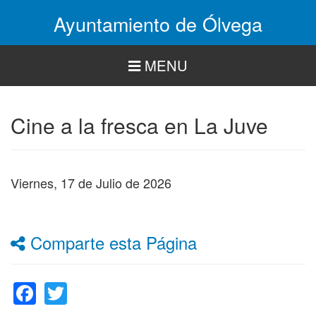
Pasar
Ayuntamiento de Ólvega
al
contenido
principal
MENU
Cine a la fresca en La Juve
Viernes, 17 de Julio de 2026
Comparte esta Página
Facebook
Twitter