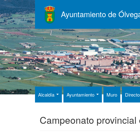
Pasar
al
Ayuntamiento de Ólveg
contenido
principal
Alcaldía
Ayuntamiento
Muro
Directo
Campeonato provincial 