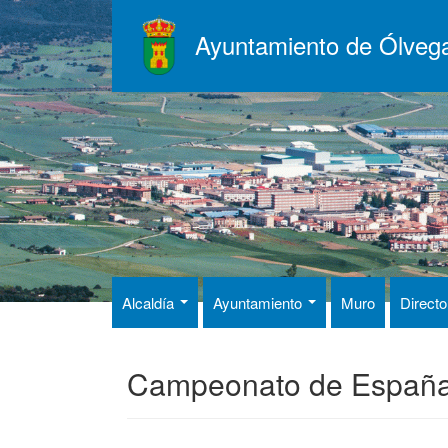
Pasar
al
Ayuntamiento de Ólveg
contenido
principal
Alcaldía
Ayuntamiento
Muro
Directo
Campeonato de España