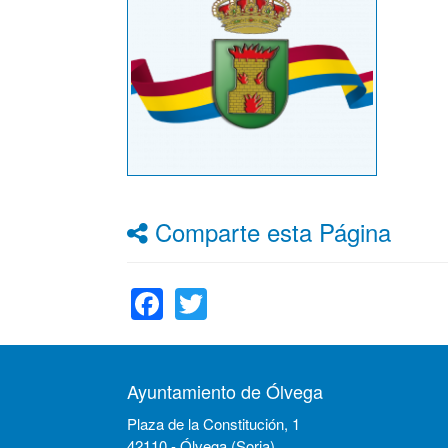
Comparte esta Página
Facebook
Twitter
Ayuntamiento de Ólvega
Plaza de la Constitución, 1
42110 - Ólvega (Soria)