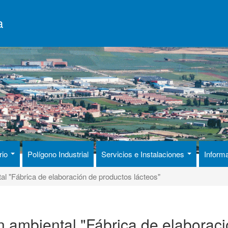
a
rio
Polígono Industrial
Servicios e Instalaciones
Inform
al "Fábrica de elaboración de productos lácteos"
n ambiental "Fábrica de elaborac