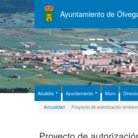
Pasar
al
Ayuntamiento de Ólveg
contenido
principal
Alcaldía
Ayuntamiento
Muro
Directo
Actualidad
Proyecto de autorización ambient
Proyecto de autorizació