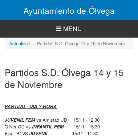
Pasar
Ayuntamiento de Ólvega
al
contenido
principal
MENU
Actualidad
Partidos S.D. Ólvega 14 y 15 de Noviembre
Partidos S.D. Ólvega 14 y 15
de Noviembre
PARTIDO - DÍA Y HORA
JUVENIL FEM
vs Amistad UD 15/11 - 12:30
Oliver CD vs
INFANTIL FEM
15/11 - 15:30
Ejea "B" VS
JUVENIL
15/11 - 11:30