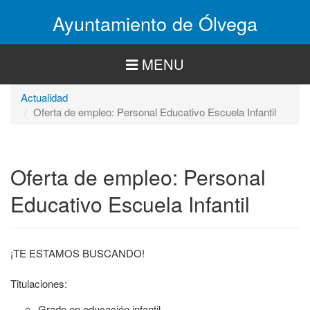
Pasar
Ayuntamiento de Ólvega
al
contenido
principal
MENU
Actualidad
Oferta de empleo: Personal Educativo Escuela Infantil
Oferta de empleo: Personal
Educativo Escuela Infantil
¡TE ESTAMOS BUSCANDO!
Titulaciones:
Grado en educación infantil