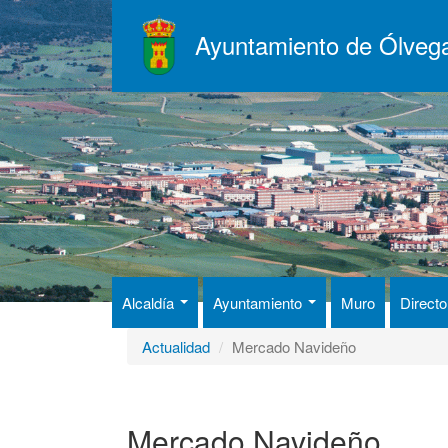
Pasar
al
Ayuntamiento de Ólveg
contenido
principal
Alcaldía
Ayuntamiento
Muro
Directo
Actualidad
Mercado Navideño
Mercado Navideño