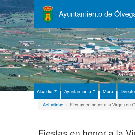
Pasar
al
Ayuntamiento de Ólveg
contenido
principal
Alcaldía
Ayuntamiento
Muro
Directo
Actualidad
Fiestas en honor a la Virgen de
Fiestas en honor a la 