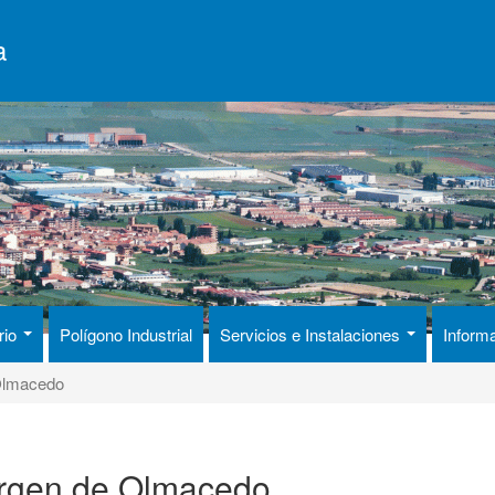
a
rio
Polígono Industrial
Servicios e Instalaciones
Inform
 Olmacedo
Virgen de Olmacedo