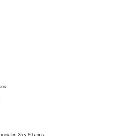
pos.
.
.
moniales 25 y 50 años.