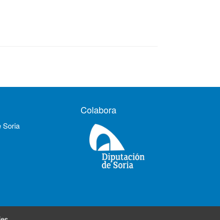
Colabora
e Soria
ies