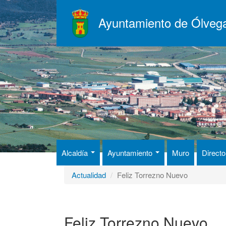
Pasar
al
Ayuntamiento de Ólveg
contenido
principal
Alcaldía
Ayuntamiento
Muro
Directo
Actualidad
Feliz Torrezno Nuevo
Feliz Torrezno Nuevo